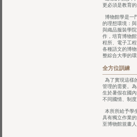
更必須是教育的
博物館學是一
的理想環境：與
與織品服裝學院
作，培育博物館
程所、電子工程
各種語文的博物
整綜合大學的環
全方位訓練
為了實現這樣
管理的需要。為
生於暑假在國內
不同國情、制度
本所所給予學
具有獨立作業的
至博物館規畫人