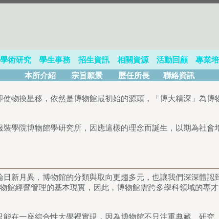
學術研究
學生事務
招生資訊
相關資源
活動回顧
專業培
本所介紹
宗旨願景
歷任所長
聯絡資訊
即使物換星移，依然是博物館最初始的源頭，「博大精深」為博
服裝學院博物館學研究所，因應這樣的理念而誕生，以期為社會
日新月異，博物館的分類與取向更趨多元，也讓我們深深體認到
物館經營管理的基本現實，因此，博物館需跨多學科領域的專才
只能在一座綜合性大學裡實現，因為博物館不只注重典藏、研究