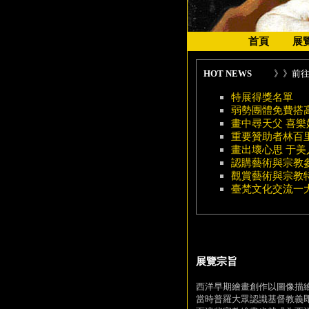
首頁
展
HOT NEWS
》》前
特展得獎名單
弱勢團體免費搭
畫中尋天父 喜樂
重要贊助者林百
畫出壞心思 于
認購藝術與宗教
觀賞藝術與宗教特
臺梵文化交流一
展覽宗旨
西洋早期繪畫創作以圖像描
當時普羅大眾認識基督教義