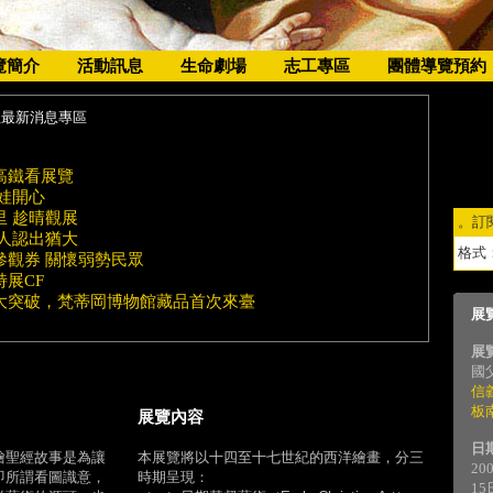
覽簡介
活動訊息
生命劇場
志工專區
團體導覽預約
往最新消息專區
高鐵看展覽
娃開心
里 趁晴觀展
。訂
美人認出猶大
格式
參觀券 關懷弱勢民眾
展CF
大突破，梵蒂岡博物館藏品首次來臺
展
展
國
信
板
展覽內容
日
繪聖經故事是為讓
本展覽將以十四至十七世紀的西洋繪畫，分三
20
即所謂看圖識意，
時期呈現：
15