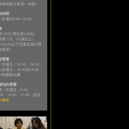
曆春節除夕及初一休館）
放時間
至週日9:00~18:00
價
150元\學生票120元\
待票75元（65歲以上）
110公分以下兒童及身心障
者免票）
時導覽
至週五：10:30、14:30。
及週日：10:00至16:00，
小時整點出團
體預約導覽
週一至週五，9:30、
:00、14:00、15:00，請見
約專區