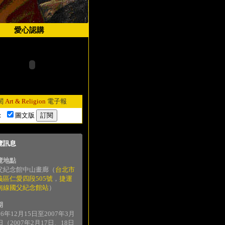
愛心認購
閱
Art & Religion
電子報
：
圖文版
覽訊息
覽地點
父紀念館中山畫廊（
台北市
義區仁愛四段505號
，
捷運
南線國父紀念館站
）
期
06年12月15日至2007年3月
日（2007年2月17日、18日