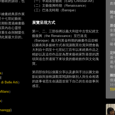
洋藝術的源頭，也
（一）早期基督藝術（Early Christian Art）
農
（二）文藝復興時期（Renaissance）
（三）巴洛克時期（Baroque）
開
年繪畫經典原作展
週一
至十七世紀藝術、
展覽呈現方式
並期盼透過繪畫藝
票
觀眾內在心靈世
全票
第一、二、三部份將以義大利從中古世紀經文
尊重生命與關愛生
優
藝復興（the Renaissance）至巴洛克
辦此展最大目的。
（
（Baroque）義大利黃金時期的繪畫作品並輔
礙
以圖表與多媒材方式表現讓觀眾欣賞與體會義
大利自十四至十七世紀三百年以來經典作品之
定
精妙以及這些作品皆為歷來藝術家對基督的讚
週一
頌與追念所遺留下來珍貴的藝術創作與文化瑰
週六
寶。
每
第四部份則以個案分享以及參與手法以圖文錄
a
）
團
影紀錄與放映讓觀眾閱讀聆聽別人與生命相遇
館
僅
的故事省思生命議題並留下自己的生命故事與
i Belle Arti
）
10
感言。
預
Milano
）
a
）
nareggi
)