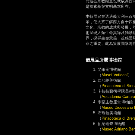
而這些宗教繪畫也就成為西
是探索基督文明基本所在。
本特展旨在透過義大利三百
示，使大眾了解西方自十四
文化、宗教的成就與發展，
術呈現人類生命真諦及觸動
界，探尋生命意義，並感受
命之重要。此為策展團隊籌
借展品所屬博物館
梵蒂岡博物館
（
Museí Vaticaní
）
西耶納美術館
（
Pinacoteca di Sien
卡拉拉藝術學院美術
（
Accademia Carrara d
米蘭主教座堂博物館
（
Museo Diocesano 
布瑞拉美術館
（
Pinacoteca di Brer
伯納瑞奇博物館
（
Museo Adriano Ber